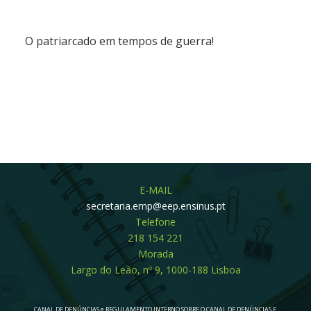
O patriarcado em tempos de guerra!
E-MAIL
secretaria.emp@eep.ensinus.pt
Telefone
218 154 221
Morada
Largo do Leão, nº 9, 1000-188 Lisboa
CANAL DE DENÚNCIAS e REGULAMENTO INTERNO SOBRE O CANAL DE DENÚNCIAS E