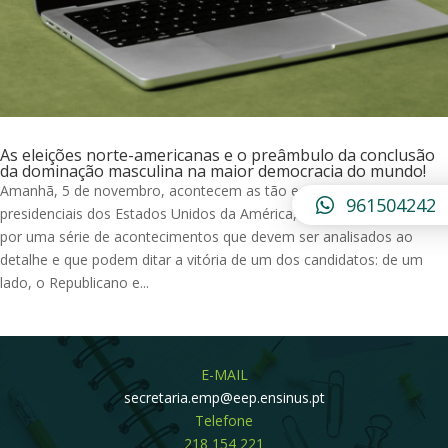
As eleições norte-americanas e o preâmbulo da conclusão
da dominação masculina na maior democracia do mundo!
Amanhã, 5 de novembro, acontecem as tão esperadas eleições
961504242
presidenciais dos Estados Unidos da América, que ficam marcadas
por uma série de acontecimentos que devem ser analisados ao
detalhe e que podem ditar a vitória de um dos candidatos: de um
lado, o Republicano e...
E-MAIL
secretaria.emp@eep.ensinus.pt
Telefone
218 154 221